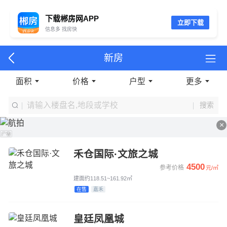
下载郴房网APP
立即下载
信息多 找房快
新房
面积
价格
户型
更多
搜索
×
禾仓国际·文旅之城
4500
参考价格
元/㎡
建面约118.51~161.92㎡
在售
嘉禾
皇廷凤凰城