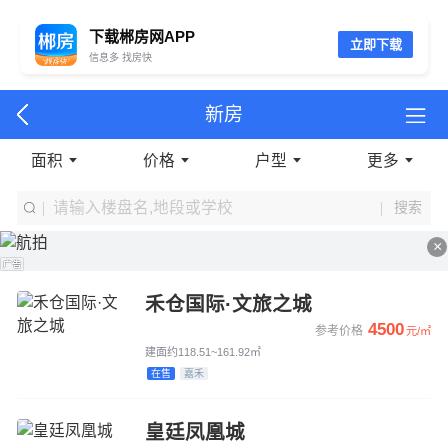
下载郴房网APP
立即下载
信息多 找房快
新房
面积
价格
户型
更多
搜索
×
禾仓国际·文旅之城
4500
参考价格
元/㎡
建面约118.51~161.92㎡
在售
嘉禾
皇廷凤凰城