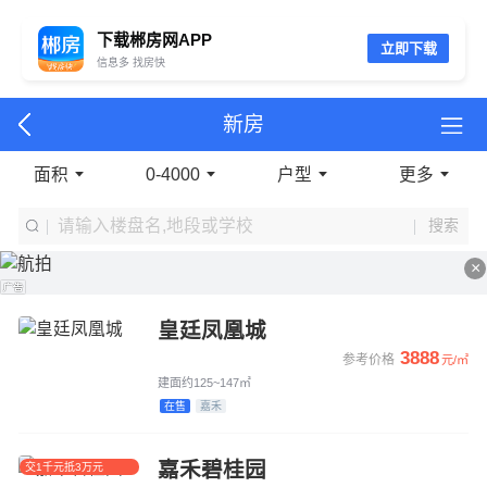
下载郴房网APP
立即下载
信息多 找房快
新房
面积
0-4000
户型
更多
搜索
×
皇廷凤凰城
3888
参考价格
元/㎡
建面约125~147㎡
在售
嘉禾
嘉禾碧桂园
交1千元抵3万元