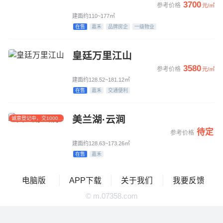
3700
参考价格
元/㎡
建面约110~177㎡
在售
嘉禾
品牌房企
一级物业
皇廷万里江山
3580
参考价格
元/㎡
建面约128.52~181.12㎡
在售
嘉禾
交通便利
美兰湖·云涧
诚意登记中，交1000元
开盘优惠300元/㎡
待定
参考价格
建面约128.63~173.26㎡
在售
嘉禾
电脑版
APP下载
关于我们
我要反馈
© m.07358.com