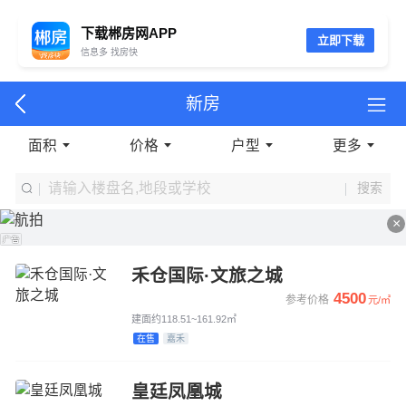
下载郴房网APP
立即下载
信息多 找房快
新房
面积
价格
户型
更多
搜索
×
禾仓国际·文旅之城
4500
参考价格
元/㎡
建面约118.51~161.92㎡
在售
嘉禾
皇廷凤凰城